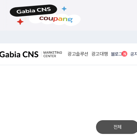
메
본
뉴
문
바
바
로
로
가
가
기
기
광고솔루션
광고대행
N
블로그
공
전체