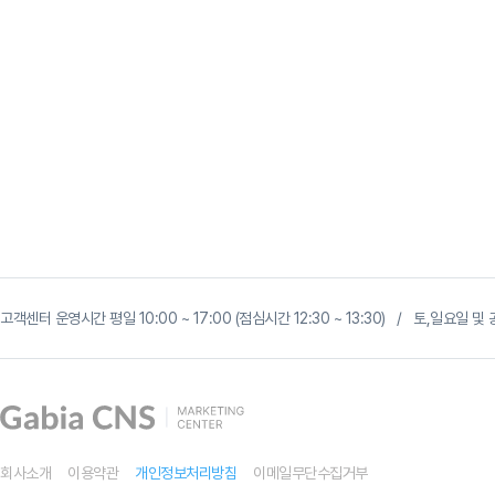
G
마
고객센터 운영시간 평일 10:00 ~ 17:00 (점심시간 12:30 ~ 13:30) / 토,일요일
켓
광
고,
곧
사
라
집
니
다
회사소개
이용약관
개인정보처리방침
이메일무단수집거부
?