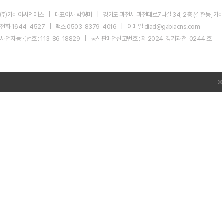
지
마
㈜가비아씨엔에스
대표이사 박형미
경기도 과천시 과천대로7나길 34, 2층 (갈현동, 가비
켓
신
전화 1644-4527
팩스 0503-8379-4016
이메일 diad@gabiacns.com
규
사업자등록번호 : 113-86-18829
통신판매업신고번호 : 제 2024-경기과천-0244 호
광
고
센
터
AI
Product
Ads
전
환
미
리
준
비
하
셨
나
요?
네
이
버
GFA
시
크