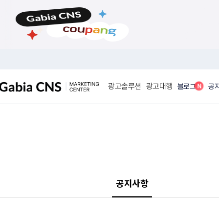
메
본
뉴
문
바
바
로
로
가
가
기
기
광고솔루션
광고대행
N
블로그
공
공지사항