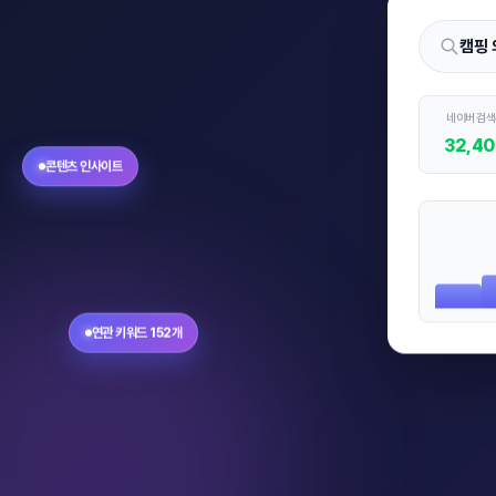
캠핑 
네이버 검
32,40
콘텐츠 인사이트
연관 키워드 152개