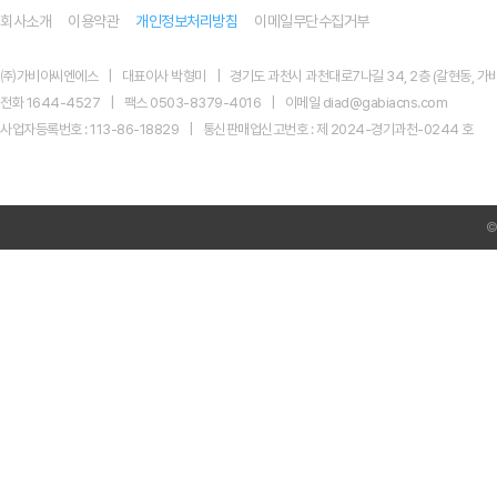
회사소개
이용약관
개인정보처리방침
이메일무단수집거부
㈜가비아씨엔에스
대표이사 박형미
경기도 과천시 과천대로7나길 34, 2층 (갈현동, 가비
전화 1644-4527
팩스 0503-8379-4016
이메일 diad@gabiacns.com
사업자등록번호 : 113-86-18829
통신판매업신고번호 : 제 2024-경기과천-0244 호