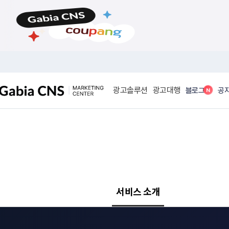
메
본
뉴
문
바
바
로
로
가
가
기
기
광고솔루션
광고대행
N
블로그
공
서비스 소개