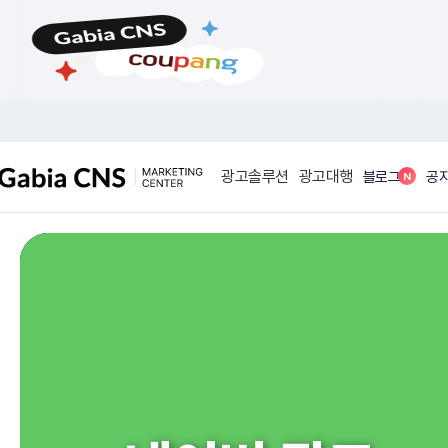
메
본
뉴
문
바
바
로
로
가
가
기
기
광고솔루션
광고대행
N
블로그
공