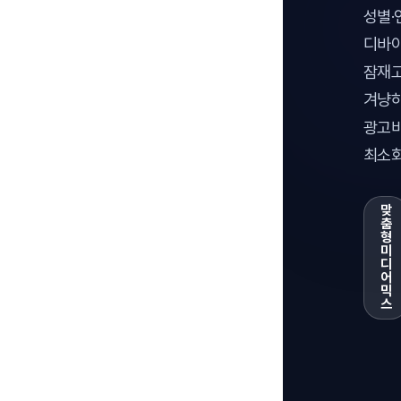
성별·
디바이
잠재
겨냥
광고비
최소화
맞
춤
형
미
디
어
믹
스