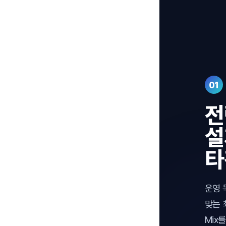
01
전
설
타
운영 
맞는 
Mix