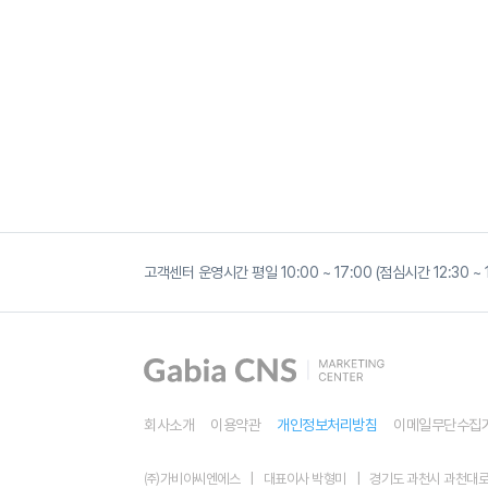
네
이
고객센터 운영시간 평일 10:00 ~ 17:00 (점심시간 12:30 
버
GFA
시
크
릿
로
직
핵
심
회사소개
이용약관
개인정보처리방침
이메일무단수집
가
이
드:
㈜가비아씨엔에스
대표이사 박형미
경기도 과천시 과천대로7나
개