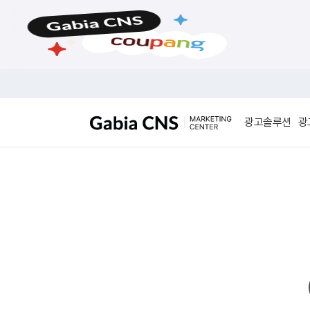
메
본
뉴
문
바
바
로
로
가
가
기
기
광고솔루션
광