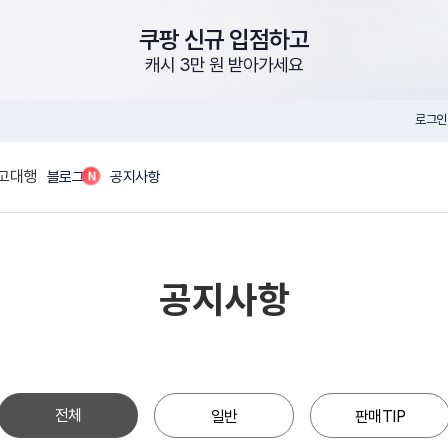
쿠팡 신규 입점하고
캐시 3만 원 받아가세요
로그인
고대행
N
블로그
공지사항
공지사항
전체
일반
판매TIP