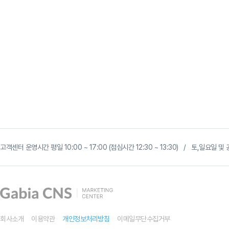
G
마
고객센터 운영시간 평일 10:00 ~ 17:00 (점심시간 12:30 ~ 13:30) / 토,일요일
켓
광
고,
곧
사
라
집
니
다
회사소개
이용약관
개인정보처리방침
이메일무단수집거부
?