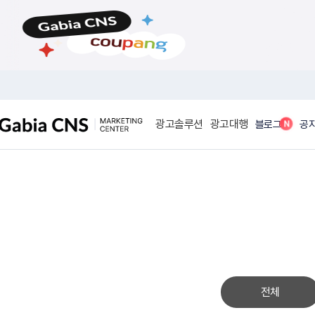
메
본
뉴
문
바
바
로
로
가
가
기
기
광고솔루션
광고대행
N
블로그
공
전체