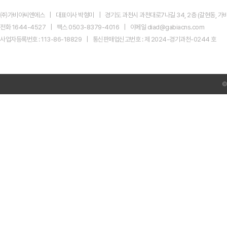
지
마
㈜가비아씨엔에스
대표이사 박형미
경기도 과천시 과천대로7나길 34, 2층 (갈현동, 가비
켓
신
전화 1644-4527
팩스 0503-8379-4016
이메일 diad@gabiacns.com
규
사업자등록번호 : 113-86-18829
통신판매업신고번호 : 제 2024-경기과천-0244 호
광
고
센
터
AI
Product
Ads
전
환
미
리
준
비
하
셨
나
요?
네
이
버
GFA
시
크