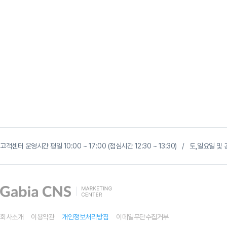
네
이
고객센터 운영시간 평일 10:00 ~ 17:00 (점심시간 12:30 ~ 13:30) / 토,일요일
버
GFA
시
크
릿
로
직
핵
심
회사소개
이용약관
개인정보처리방침
이메일무단수집거부
가