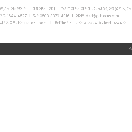
이
드:
㈜가비아씨엔에스
대표이사 박형미
경기도 과천시 과천대로7나길 34, 2층 (갈현동, 가비
개
편
전화 1644-4527
팩스 0503-8379-4016
이메일 diad@gabiacns.com
이
사업자등록번호 : 113-86-18829
통신판매업신고번호 : 제 2024-경기과천-0244 호
후,
실
무
자
는
무
엇
을
먼
저
봐
야
할
까?
네
이
버
신
규
광
고
주
비