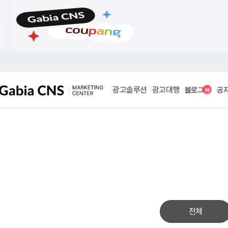
메
본
뉴
문
바
바
로
로
가
가
기
기
광고솔루션
광고대행
N
블로그
공
전체