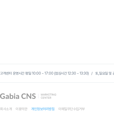
네
이
고객센터 운영시간 평일 10:00 ~ 17:00 (점심시간 12:30 ~ 13:30) / 토,일요일
버
GFA
시
크
릿
로
직
핵
심
회사소개
이용약관
개인정보처리방침
이메일무단수집거부
가