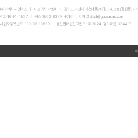
이
드:
㈜가비아씨엔에스
대표이사 박형미
경기도 과천시 과천대로7나길 34, 2층 (갈현동, 가비
개
편
전화 1644-4527
팩스 0503-8379-4016
이메일 diad@gabiacns.com
이
사업자등록번호 : 113-86-18829
통신판매업신고번호 : 제 2024-경기과천-0244 호
후,
실
무
자
는
무
엇
을
먼
저
봐
야
할
까?
네
이
버
신
규
광
고
주
비