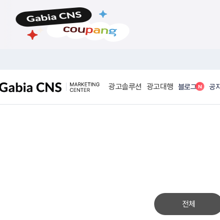
메
본
뉴
문
바
바
로
로
가
가
기
기
광고솔루션
광고대행
N
블로그
공
전체